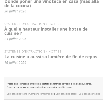
Dónde poner una vinoteca en casa (más allá
de la cocina)
30 juillet 2026
SYSTÈMES D'EXTRACTION / HOTTES
À quelle hauteur installer une hotte de
cuisine ?
23 juillet 2026
SYSTÈMES D'EXTRACTION / HOTTES
La cuisine a aussi sa lumière de fin de repas
16 juillet 2026
Frecan en el corazón de tu cocina, testigo de reuniones y cómplice de encuentros.
Especialistas en campanas extractoras de cocina de alta gama:
Campanas de techo
|
Campanas integrables
|
Campanas de pared
|
Campanas a medida