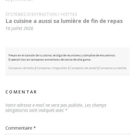
SYSTÈMES D'EXTRACTION / HOTTES
La cuisine a aussi sa lumière de fin de repas
16 juillet 2026
Frecan en el corazón de tu cocina, testigo de reuniones y cómplice de encuentros.
Especialistas en campanas extractoras de cocina de alta gama:
Campanas de techo
|
Campanas integrables
|
Campanas de pared
|
Campanas a medida
COMENTAR
Votre adresse e-mail ne sera pas publiée.
Les champs
obligatoires sont indiqués avec
*
Commentaire
*