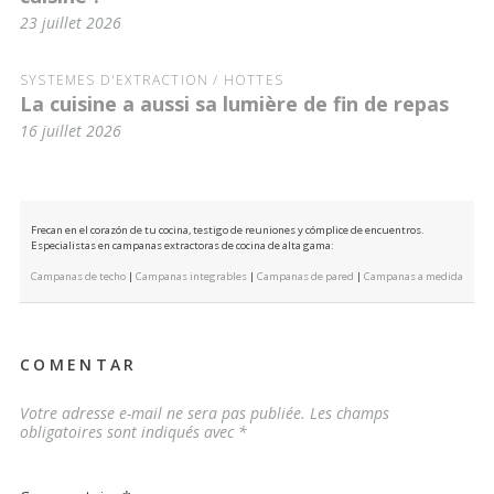
23 juillet 2026
SYSTÈMES D'EXTRACTION / HOTTES
La cuisine a aussi sa lumière de fin de repas
16 juillet 2026
Frecan en el corazón de tu cocina, testigo de reuniones y cómplice de encuentros.
Especialistas en campanas extractoras de cocina de alta gama:
Campanas de techo
|
Campanas integrables
|
Campanas de pared
|
Campanas a medida
COMENTAR
Votre adresse e-mail ne sera pas publiée.
Les champs
obligatoires sont indiqués avec
*