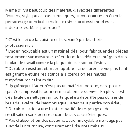
Même s’il y a beaucoup des matériaux, avec des différentes
finitions, style, prix et caractéristiques, l’inox continue en étant le
personnage principal dans les cuisines professionnelles et
industrielles. Mais, pourquoi ?
* C’est le
roi de la cuisine
et il est vanté par les chefs
professionnels.
* L’acier inoxydable est un matériel idéal pour fabriquer des
pièces
totalement sur mesure
et créer donc des éléments intégrés dans
le plan de travail comme la plaque de cuisson ou l’évier.
*
Durable, résistant et incorruptible
– Une durée de vie plus haute
est garantie et une résistance à la corrosion, les hautes
températures et l’humidité.
*
Hygiénique.
L’acier n’est pas un matériau poreux, c’est pour ça
que c’est impossible pour un microbien de survivre. En plus, il est
très facile de nettoyer n’importe quelle saleté. (Ne pas utiliser de
l’eau de Javel ou de l’ammoniaque, l’acier peut perdre son éclat.)
*
Durable.
L’acier a une haute capacité de recyclage et de
réutilisation sans perdre aucun de ses caractéristiques.
*
Pas d’absorption des saveurs.
L’acier inoxydable ne réagit pas
avec de la nourriture, contrairement à d’autres métaux.