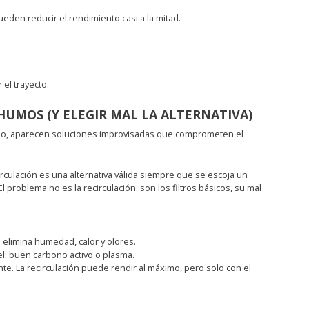
ueden reducir el rendimiento casi a la mitad.
 el trayecto.
 HUMOS (Y ELEGIR MAL LA ALTERNATIVA)
icio, aparecen soluciones improvisadas que comprometen el
ecirculación es una alternativa válida siempre que se escoja un
 problema no es la recirculación: son los filtros básicos, su mal
e: elimina humedad, calor y olores.
vel: buen carbono activo o plasma.
nte. La recirculación puede rendir al máximo, pero solo con el