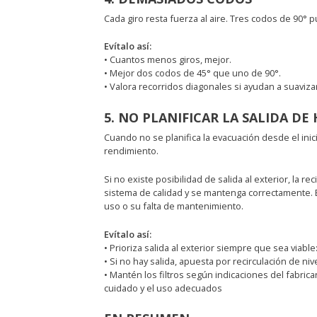
Cada giro resta fuerza al aire. Tres codos de 90° p
Evítalo así:
• Cuantos menos giros, mejor.
• Mejor dos codos de 45° que uno de 90°.
• Valora recorridos diagonales si ayudan a suavizar
5. NO PLANIFICAR LA SALIDA DE
Cuando no se planifica la evacuación desde el in
rendimiento.
Si no existe posibilidad de salida al exterior, la r
sistema de calidad y se mantenga correctamente. El
uso o su falta de mantenimiento.
Evítalo así:
• Prioriza salida al exterior siempre que sea viabl
• Si no hay salida, apuesta por recirculación de ni
• Mantén los filtros según indicaciones del fabrica
cuidado y el uso adecuados