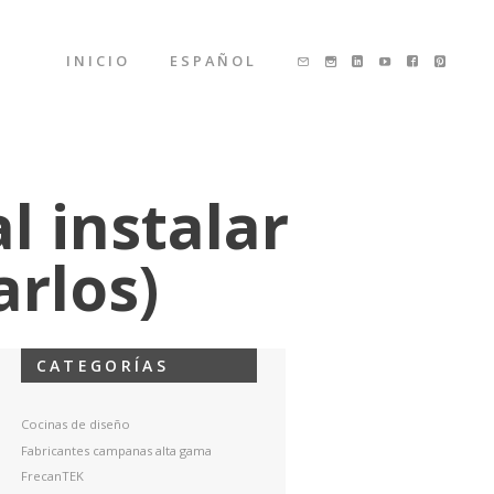
INICIO
ESPAÑOL
l instalar
rlos)
CATEGORÍAS
Cocinas de diseño
Fabricantes campanas alta gama
FrecanTEK