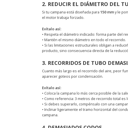
2. REDUCIR EL DIÁMETRO DEL T
Si tu campana está diseñada para
150 mm
y le pon
el motor trabaja forzado.
Evítalo así:
• Respeta el diámetro indicado: forma parte del r
• Mantén el mismo diámetro en todo el recorrido.
• Si las limitaciones estructurales obligan a reduc
producto, sino consecuencia directa de la reducci
3. RECORRIDOS DE TUBO DEMAS
Cuanto más largo es el recorrido del aire, peor fu
aparecer goteos por condensación.
Evítalo así:
• Coloca la campana lo más cerca posible de la sali
• Como referencia: 3 metros de recorrido total es
• Si debes superarlo, compénsalo con una campana
• Inclinar ligeramente el tramo horizontal del cond
campana.
4. DEMASIADOS CODOS