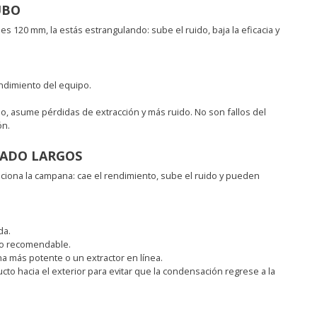
UBO
es 120 mm, la estás estrangulando: sube el ruido, baja la eficacia y
endimiento del equipo.
irlo, asume pérdidas de extracción y más ruido. No son fallos del
ón.
IADO LARGOS
nciona la campana: cae el rendimiento, sube el ruido y pueden
da.
 lo recomendable.
 más potente o un extractor en línea.
ucto hacia el exterior para evitar que la condensación regrese a la