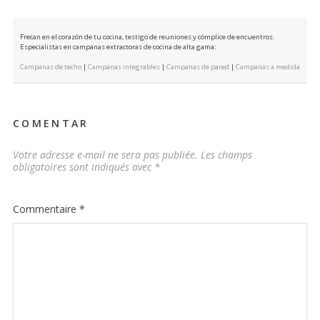
Frecan en el corazón de tu cocina, testigo de reuniones y cómplice de encuentros.
Especialistas en campanas extractoras de cocina de alta gama:
Campanas de techo
|
Campanas integrables
|
Campanas de pared
|
Campanas a medida
COMENTAR
Votre adresse e-mail ne sera pas publiée.
Les champs
obligatoires sont indiqués avec
*
Commentaire
*