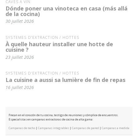
CAVES À VIN
Dónde poner una vinoteca en casa (más allá
de la cocina)
30 juillet 2026
SYSTÈMES D'EXTRACTION / HOTTES
À quelle hauteur installer une hotte de
cuisine ?
23 juillet 2026
SYSTÈMES D'EXTRACTION / HOTTES
La cuisine a aussi sa lumière de fin de repas
16 juillet 2026
Frecan en el corazón de tu cocina, testigo de reuniones y cómplice de encuentros.
Especialistas en campanas extractoras de cocina de alta gama:
Campanas de techo
|
Campanas integrables
|
Campanas de pared
|
Campanas a medida