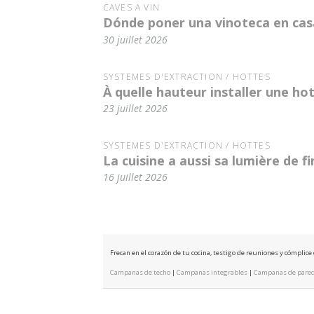
CAVES À VIN
Dónde poner una vinoteca en casa
30 juillet 2026
SYSTÈMES D'EXTRACTION / HOTTES
À quelle hauteur installer une hot
23 juillet 2026
SYSTÈMES D'EXTRACTION / HOTTES
La cuisine a aussi sa lumière de f
16 juillet 2026
Frecan en el corazón de tu cocina, testigo de reuniones y cómplic
Campanas de techo
|
Campanas integrables
|
Campanas de pare