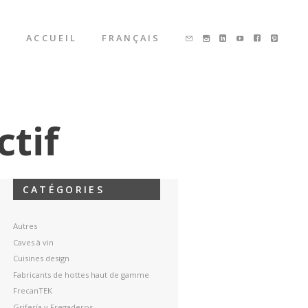
ACCUEIL
FRANÇAIS
ctif
CATÉGORIES
Autres
Caves à vin
Cuisines design
Fabricants de hottes haut de gamme
FrecanTEK
Grifería y Fregaderos