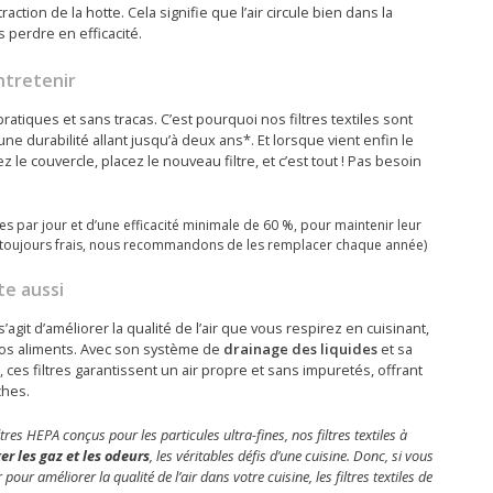
raction de la hotte. Cela signifie que l’air circule bien dans la
 perdre en efficacité.
entretenir
tiques et sans tracas. C’est pourquoi nos filtres textiles sont
une durabilité allant jusqu’à deux ans*. Et lorsque vient enfin le
 le couvercle, placez le nouveau filtre, et c’est tout ! Pas besoin
es par jour et d’une efficacité minimale de 60 %, pour maintenir leur
 toujours frais, nous recommandons de les remplacer chaque année)
te aussi
s’agit d’améliorer la qualité de l’air que vous respirez en cuisinant,
 vos aliments. Avec son système de
drainage des liquides
et sa
es filtres garantissent un air propre et sans impuretés, offrant
ches.
res HEPA conçus pour les particules ultra-fines, nos filtres textiles à
r les gaz et les odeurs
, les véritables défis d’une cuisine. Donc, si vous
 pour améliorer la qualité de l’air dans votre cuisine, les filtres textiles de