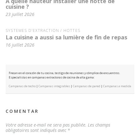
À quelle hauteur installer une hotte de
cuisine ?
23 juillet 2026
SYSTÈMES D'EXTRACTION / HOTTES
La cuisine a aussi sa lumière de fin de repas
16 juillet 2026
Frecan en el corazón de tu cocina, testigo de reuniones y cómplice de encuentros.
Especialistas en campanas extractoras de cocina de alta gama:
Campanas de techo
|
Campanas integrables
|
Campanas de pared
|
Campanas a medida
COMENTAR
Votre adresse e-mail ne sera pas publiée.
Les champs
obligatoires sont indiqués avec
*