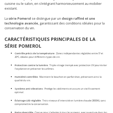
cuisine ou le salon, en s’intégrant harmonieusement au mobilier
existant.
La
série Pomerol
se distingue par un
design raffiné et une
technologie avancée
, garantissant des conditions idéales pour la
conservation du vin.
CARACTÉRISTIQUES PRINCIPALES DE LA
SÉRIE POMEROL
Contrôle précis de la température
: Zones indépendantes réglables entre 5º et
20ºC, idéales pour différents types de vin.
Protection contre la lumière
: Triple vitrage trempé avec protection UV pour éviter
l’oxydation et préserver les arômes.
Humidité contrôlée
: Maintient le bouchon en parfait état, préservant ainsi la
qualité du vin.
Système anti-vibrations
: Protège les sédiments et assure un vieillissement
optimal.
Éclairage LED réglable
: Trois niveaux d’intensité en lumière chaude (3000K), sans
compromettre la conservation.
Porte réversible
: Conçue pour s’adapter à tous les espaces, avec ouverture dans les