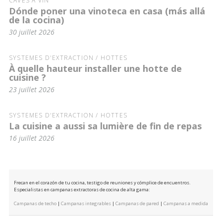
CAVES À VIN
Dónde poner una vinoteca en casa (más allá
de la cocina)
30 juillet 2026
SYSTÈMES D'EXTRACTION / HOTTES
À quelle hauteur installer une hotte de
cuisine ?
23 juillet 2026
SYSTÈMES D'EXTRACTION / HOTTES
La cuisine a aussi sa lumière de fin de repas
16 juillet 2026
Frecan en el corazón de tu cocina, testigo de reuniones y cómplice de encuentros.
Especialistas en campanas extractoras de cocina de alta gama:
Campanas de techo
|
Campanas integrables
|
Campanas de pared
|
Campanas a medida