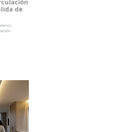
rculación
alida de
xterior,
lación.