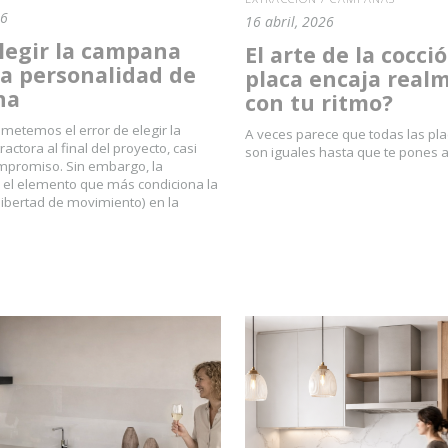
26
16 abril, 2026
legir la campana
El arte de la cocci
la personalidad de
placa encaja real
na
con tu ritmo?
etemos el error de elegir la
A veces parece que todas las pla
ctora al final del proyecto, casi
son iguales hasta que te pones a
mpromiso. Sin embargo, la
s el elemento que más condiciona la
a libertad de movimiento) en la