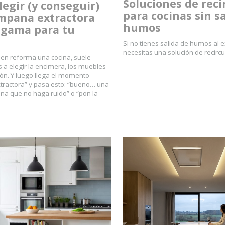
Soluciones de reci
egir (y conseguir)
para cocinas sin s
mpana extractora
humos
 gama para tu
Si no tienes salida de humos al e
necesitas una solución de recircu
en reforma una cocina, suele
s a elegir la encimera, los muebles
ión. Y luego llega el momento
ractora” y pasa esto: “bueno… una
una que no haga ruido” o “pon la