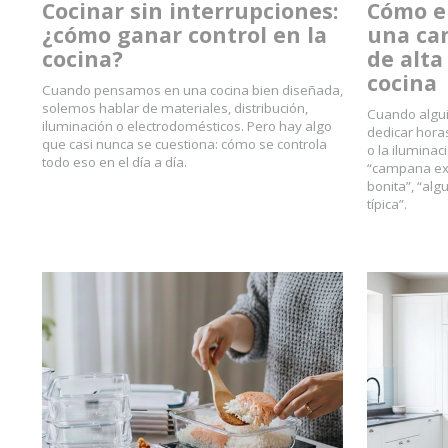
Cocinar sin interrupciones:
Cómo el
¿cómo ganar control en la
una ca
cocina?
de alta
cocina
Cuando pensamos en una cocina bien diseñada,
solemos hablar de materiales, distribución,
Cuando algui
iluminación o electrodomésticos. Pero hay algo
dedicar hora
que casi nunca se cuestiona: cómo se controla
o la iluminac
todo eso en el día a día.
“campana ext
bonita”, “alg
típica”.