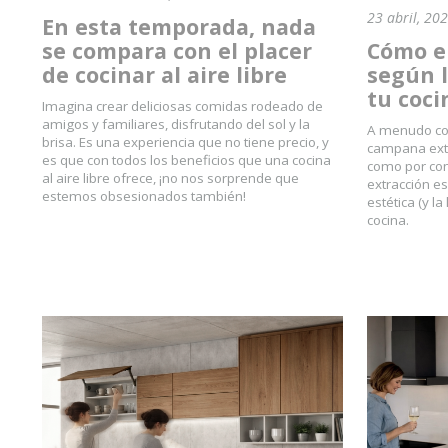
23 abril, 20
En esta temporada, nada
se compara con el placer
Cómo e
de cocinar al aire libre
según 
tu coci
Imagina crear deliciosas comidas rodeado de
amigos y familiares, disfrutando del sol y la
A menudo com
brisa. Es una experiencia que no tiene precio, y
campana extra
es que con todos los beneficios que una cocina
como por co
al aire libre ofrece, ¡no nos sorprende que
extracción e
estemos obsesionados también!
estética (y l
cocina.