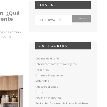
BUSCAR
ón: ¿Qué
mente
cas de cocción
 cocinar.
CATEGORÍAS
Cocinas de diseño
Fabricantes campanas alta gama
FrecanTEK
Grifería y Fregaderos
Materiales
Nuestros clientes
Otros
Placas de inducción
Recirculación sostenibilidad y Passivhaus