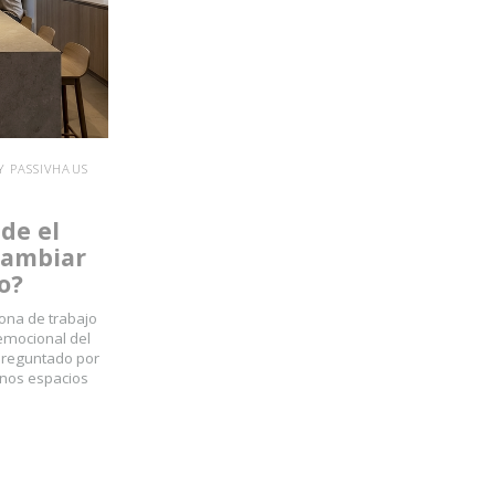
Y PASSIVHAUS
de el
cambiar
o?
ona de trabajo
 emocional del
 preguntado por
unos espacios