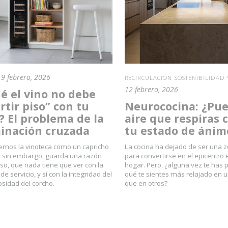
19 febrero, 2026
RECIRCULACIÓN SOSTENIBILIDAD 
12 febrero, 2026
é el vino no debe
tir piso” con tu
Neurococina: ¿Pue
 El problema de la
aire que respiras 
inación cruzada
tu estado de ánim
mos la vinoteca como un capricho
La cocina ha dejado de ser una z
e, sin embargo, guarda una razón
para convertirse en el epicentro
so, que nada tiene que ver con la
hogar. Pero, ¿alguna vez te has
e servicio, y sí con la integridad del
qué te sientes más relajado en 
osidad del corcho.
que en otros?